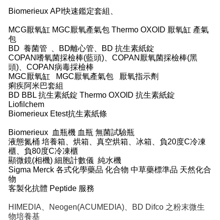
Biomerieux API快速鑑定套組、
MCG厭氧缸 MGC厭氧產氣包 Thermo OXOID 厭氧缸 產氣
包
BD 養菌管 、BD離心管、BD 抗生素紙錠
COPAN嗜氧菌採檢棒(藍頭)、COPAN厭氧菌採檢棒(黑
頭)、COPAN病毒採檢棒
MGC厭氧缸 MGC厭氧產氣包 厭氧指示劑
痢疾阿米巴套組
BD BBL 抗生素紙錠 Thermo OXOID 抗生素紙錠
Liofilchem
Biomerieux Etest抗生素紙條
Biomerieux 血瓶機 血瓶 無菌試驗瓶
液態氮桶 培養箱、烘箱、真空烘箱、冰箱、負20度C冷凍
櫃、負80度C冷凍櫃
顯微鏡(相機) 細胞計數儀 純水機
Sigma Merck 各式化學藥品 化合物 中草藥標準品 天然化合
物
客製化抗體 Peptide 服務
HIMEDIA、Neogen(ACUMEDIA)、BD Difco 之粉末微生
物培養基