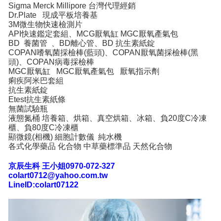
Sigma Merck Millipore 台灣代理經銷
Dr.Plate 現成平板培養基
3M微生物快速檢測片
API快速鑑定套組、MCG厭氧缸 MGC厭氧產氣包
BD 養菌管 、BD離心管、BD 抗生素紙錠
COPAN嗜氧菌採檢棒(藍頭)、COPAN厭氧菌採檢棒(黑
頭)、COPAN病毒採檢棒
MGC厭氧缸 MGC厭氧產氣包 厭氧指示劑
痢疾阿米巴套組
抗生素紙錠
Etest抗生素紙條
無菌試驗瓶
液態氮桶 培養箱、烘箱、真空烘箱、冰箱、負20度C冷凍
櫃、負80度C冷凍櫃
顯微鏡(相機) 細胞計數儀 純水機
各式化學藥品 化合物 中草藥標準品 天然化合物
京辰生科 王小姐0970-072-327
colart0712@yahoo.com.tw
LineID:colart07122