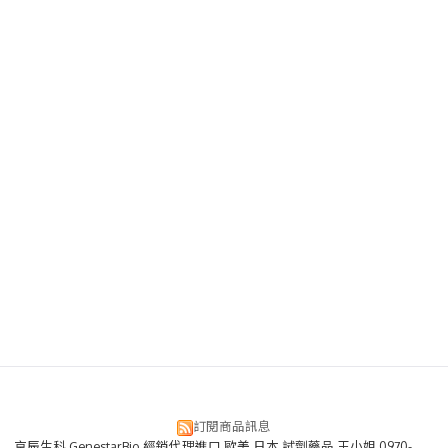
訂閱商品訊息
京辰生科 GenestarBio 經銷代理進口 歐美 日本 試劑藥品 王小姐 0970-