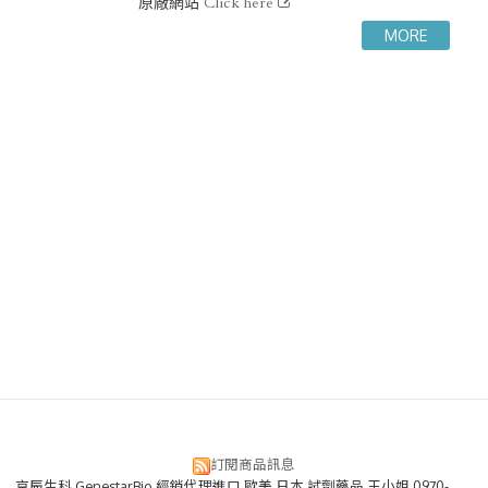
原廠網站
Click here
訂閱商品訊息
京辰生科 GenestarBio 經銷代理進口 歐美 日本 試劑藥品 王小姐 0970-