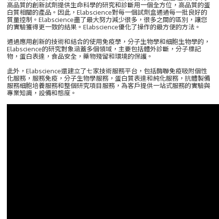
高品質的創新試劑提供生命科學的研究和診斷用一個全方位，高品質的蛋
白質相關的產品。因此，Elabscience對每一個試劑盒通過每一批良好的
質量控制。Elabscience盡了最大努力減少很多，很多之間的區別，讓您
的實驗獲得更一致的結果。Elabscience優化了操作的最方便的方法。
通過應用創新的技術和結合的使用免疫學，分子生物學和細胞生物學的，
Elabscience的研究對象涵蓋多個領域，主要包括體外診斷，分子標記
物，蛋白表達，食品安全，藥物殘留和環境的保護。
此外，Elabscience還建立了七家技術服務平台，包括酶聯免疫吸附個性
化服務，服務免疫，分子生物學服務，蛋白質表達和純化服務，抗體製備
服務細胞培養服務和整個研究項目服務，為客戶提供一站式服務的實驗與
專業知識，設備和態度。