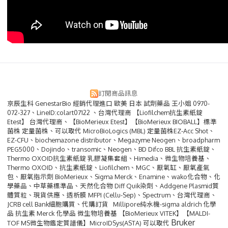
訂閱商品訊息
京辰生科 GenestarBio 經銷代理進口 歐美 日本 試劑藥品 王小姐 0970-
072-327、LineID:colart07122 、台灣代理商 【Liofilchem抗生素紙錠
Etest】 台灣代理商、【BioMerieux Etest】【BioMerieux BIOBALL】標準
菌株 定量菌株、可以取代 MicroBioLogics (MBL) 定量菌株EZ-Acc Shot、
EZ-CFU、biochemazone distributor、Megazyme Neogen、broadpharm
PEG5000、Dojindo、transomic、Neogen、BD Difco BBL 抗生素紙錠、
Thermo OXOID抗生素紙錠 乳膠凝集套組、Himedia、微生物培養基、
Thermo OXOID、抗生素紙錠、Liofilchem、MGC、厭氧缸、厭氧產氣
包、厭氧指示劑 BioMerieux、Sigma Merck、Enamine、wako化合物、化
學藥品、中草藥標準品、天然化合物 Diff Quik染劑、Addgene Plasmid質
體質粒、現貨供應、透析膜 MFPI (Cellu-Sep)、Spectrum、台灣代理商、
JCRB cell Bank細胞購買、代購訂貨 Millipore純水機-sigma aldrich 化學
品 抗生素 Merck 化學品 微生物培養基 【BioMerieux VITEK】【MALDI-
Bruker
TOF MS微生物鑑定質譜儀】MicroIDSys(ASTA) 可以取代