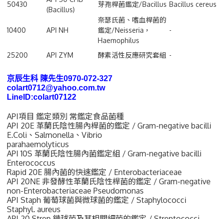
50430
芽孢桿菌鑑定/Bacillus
Bacillus cereus
(Bacillus)
奈瑟氏菌、嗜血桿菌的
10400
API NH
鑑定/Neisseria，
-
Haemophilus
25200
API ZYM
酵素活性反應研究套組
-
京辰生科 陳先生0970-072-327
colart0712@yahoo.com.tw
LineID:colart07122
API項目 鑑定類別 常鑑定食品菌種
API 20E 革蘭氏陰性腸內桿菌的鑑定 / Gram-negative bacilli
E.Coli、Salmonella、Vibrio
parahaemolyticus
API 10S 革蘭氏陰性腸內菌鑑定組 / Gram-negative bacilli
Enterococcus
Rapid 20E 腸內菌的快速鑑定 / Enterobacteriaceae
API 20NE 非發酵性革蘭氏陰性桿菌的鑑定 / Gram-negative
non-Enterobacteriaceae Pseudomonas
API Staph 葡萄球菌與微球菌的鑑定 / Staphylococci
Staphyl. aureus
API 20 Strep 鏈球菌及其相關細菌的鑑定 / Streptococci