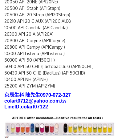
20050 API 20NE (API20NE)
20500 API Staph (APIStaph)
20600 API 20 Strep (API20Strep)
20210 API 20 C AUX (API20C AUX)
10500 API Candida (APICandida)
20300 API 20 A (API20A)
20900 API Coryne (APICoryne)
20800 API Campy (APICampy )
10300 API Listeria (APIListeria )
50300 API 50 (API50CH )
50410 API 50 CHL (Lactobacillus) (API50CHL)
50430 API 50 CHB (Bacillus) (API50CHB)
10400 API NH (APINH)
25200 API ZYM (APIZYM)
京辰生科 陳先生0970-072-327
colart0712@yahoo.com.tw
LineID:colart07122