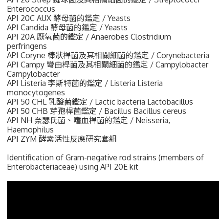
Enterococcus
API 20C AUX 酵母菌的鑑定 / Yeasts
API Candida 酵母菌的鑑定 / Yeasts
API 20A 厭氧菌的鑑定 / Anaerobes Clostridium
perfringens
API Coryne 棒狀桿菌及其相關細菌的鑑定 / Corynebacteria
API Campy 彎曲桿菌及其相關細菌的鑑定 / Campylobacter
Campylobacter
API Listeria 李斯特菌的鑑定 / Listeria Listeria
monocytogenes
API 50 CHL 乳酸菌鑑定 / Lactic bacteria Lactobacillus
API 50 CHB 芽孢桿菌鑑定 / Bacillus Bacillus cereus
API NH 奈瑟氏菌、嗜血桿菌的鑑定 / Neisseria,
Haemophilus
API ZYM 酵素活性反應研究套組
Identification of Gram-negative rod strains (members of
Enterobacteriaceae) using API 20E kit