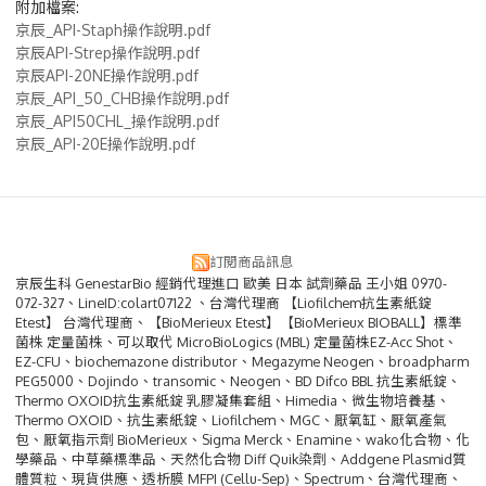
附加檔案:
京辰_API-Staph操作說明.pdf
京辰API-Strep操作說明.pdf
京辰API-20NE操作說明.pdf
京辰_API_50_CHB操作說明.pdf
京辰_API50CHL_操作說明.pdf
京辰_API-20E操作說明.pdf
訂閱商品訊息
京辰生科 GenestarBio 經銷代理進口 歐美 日本 試劑藥品 王小姐 0970-
072-327、LineID:colart07122 、台灣代理商 【Liofilchem抗生素紙錠
Etest】 台灣代理商、【BioMerieux Etest】【BioMerieux BIOBALL】標準
菌株 定量菌株、可以取代 MicroBioLogics (MBL) 定量菌株EZ-Acc Shot、
EZ-CFU、biochemazone distributor、Megazyme Neogen、broadpharm
PEG5000、Dojindo、transomic、Neogen、BD Difco BBL 抗生素紙錠、
Thermo OXOID抗生素紙錠 乳膠凝集套組、Himedia、微生物培養基、
Thermo OXOID、抗生素紙錠、Liofilchem、MGC、厭氧缸、厭氧產氣
包、厭氧指示劑 BioMerieux、Sigma Merck、Enamine、wako化合物、化
學藥品、中草藥標準品、天然化合物 Diff Quik染劑、Addgene Plasmid質
體質粒、現貨供應、透析膜 MFPI (Cellu-Sep)、Spectrum、台灣代理商、