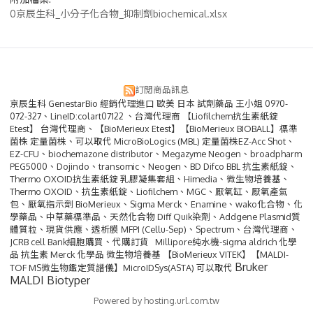
0京辰生科_小分子化合物_抑制劑biochemical.xlsx
訂閱商品訊息
京辰生科 GenestarBio 經銷代理進口 歐美 日本 試劑藥品 王小姐 0970-
072-327、LineID:colart07122 、台灣代理商 【Liofilchem抗生素紙錠
Etest】 台灣代理商、【BioMerieux Etest】【BioMerieux BIOBALL】標準
菌株 定量菌株、可以取代 MicroBioLogics (MBL) 定量菌株EZ-Acc Shot、
EZ-CFU、biochemazone distributor、Megazyme Neogen、broadpharm
PEG5000、Dojindo、transomic、Neogen、BD Difco BBL 抗生素紙錠、
Thermo OXOID抗生素紙錠 乳膠凝集套組、Himedia、微生物培養基、
Thermo OXOID、抗生素紙錠、Liofilchem、MGC、厭氧缸、厭氧產氣
包、厭氧指示劑 BioMerieux、Sigma Merck、Enamine、wako化合物、化
學藥品、中草藥標準品、天然化合物 Diff Quik染劑、Addgene Plasmid質
體質粒、現貨供應、透析膜 MFPI (Cellu-Sep)、Spectrum、台灣代理商、
JCRB cell Bank細胞購買、代購訂貨 Millipore純水機-sigma aldrich 化學
品 抗生素 Merck 化學品 微生物培養基 【BioMerieux VITEK】【MALDI-
Bruker
TOF MS微生物鑑定質譜儀】MicroIDSys(ASTA) 可以取代
MALDI Biotyper
Powered by hosting.url.com.tw