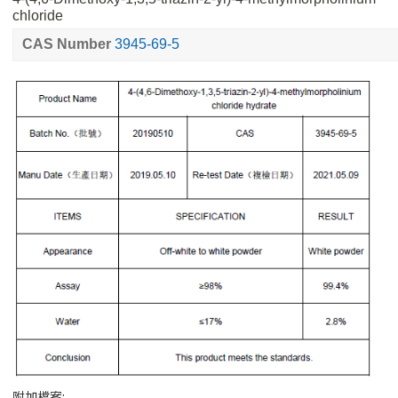
chloride
CAS Number
3945-69-5
附加檔案: