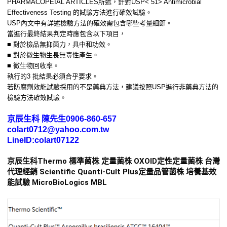
PHARMACOPEIAL ARTICLES所述，針對USP< 51> Antimicrobial
Effectiveness Testing 的試驗方法進行確效試驗。
USP內文中有詳述檢驗方法的確效需包含哪些考量細節。
當進行最終結果判定時應包含以下項目，
■ 對於檢品無抑菌力，具中和功效。
■ 對於微生物生長無毒性產生。
■ 微生物回收率。
執行的3 批結果必須合乎要求。
若防腐劑效能試驗採用的不是藥典方法，建議按照USP進行非藥典方法的
檢驗方法確效試驗。
京辰生科 陳先生0906-860-657
colart0712@yahoo.com.tw
LineID:colart07122
京辰生科Thermo 標準菌株 定量菌株 OXOID定性定量菌株 台灣
代理經銷 Scientific Quanti-Cult Plus定量品管菌株 培養基效
能試驗 MicroBioLogics MBL