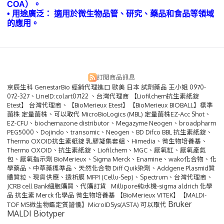
COA）。
• 用途廣泛： 適用於微生物品管、研究、藥品和食品等領域
的應用。
訂閱商品訊息
京辰生科 GenestarBio 經銷代理進口 歐美 日本 試劑藥品 王小姐 0970-
072-327、LineID:colart07122 、台灣代理商 【Liofilchem抗生素紙錠
Etest】 台灣代理商、【BioMerieux Etest】【BioMerieux BIOBALL】標準
菌株 定量菌株、可以取代 MicroBioLogics (MBL) 定量菌株EZ-Acc Shot、
EZ-CFU、biochemazone distributor、Megazyme Neogen、broadpharm
PEG5000、Dojindo、transomic、Neogen、BD Difco BBL 抗生素紙錠、
Thermo OXOID抗生素紙錠 乳膠凝集套組、Himedia、微生物培養基、
Thermo OXOID、抗生素紙錠、Liofilchem、MGC、厭氧缸、厭氧產氣
包、厭氧指示劑 BioMerieux、Sigma Merck、Enamine、wako化合物、化
學藥品、中草藥標準品、天然化合物 Diff Quik染劑、Addgene Plasmid質
體質粒、現貨供應、透析膜 MFPI (Cellu-Sep)、Spectrum、台灣代理商、
JCRB cell Bank細胞購買、代購訂貨 Millipore純水機-sigma aldrich 化學
品 抗生素 Merck 化學品 微生物培養基 【BioMerieux VITEK】【MALDI-
Bruker
TOF MS微生物鑑定質譜儀】MicroIDSys(ASTA) 可以取代
MALDI Biotyper