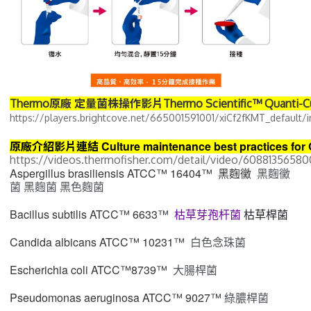
Thermo原廠 定量菌株操作影片Thermo Scientific™ Quanti-Cul
https://players.brightcove.net/665001591001/xiCf2fKMT_defau
Culture maintenance best practices for 
原廠介紹影片連結 
https://videos.thermofisher.com/detail/video/6088135658001
Aspergillus brasiliensis
ATCC™ 16404™ 黑麴黴
黑麴黴
菌
黑麴菌
黑色麴菌
Bacillus subtilis
ATCC™ 6633™
枯草芽孢杆菌
枯草桿菌
Candida albicans
ATCC™ 10231™
白色念珠菌
Escherichia coli
ATCC™8739™
大腸桿菌
Pseudomonas aeruginosa
ATCC™ 9027™
綠膿桿菌