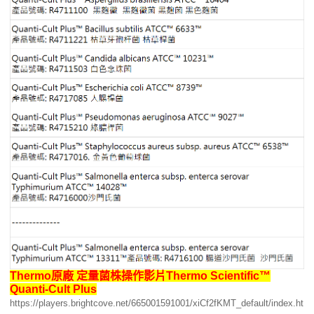
Thermo原廠 定量菌株操作影片Thermo Scientific™
Quanti-Cult Plus
https://players.brightcove.net/665001591001/xiCf2fKMT_default/index.ht