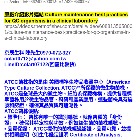
ml?videoId=6266240059001&_=1743206400067
Culture maintenance best practices
原廠介紹影片連結
for QC organisms in a clinical laboratory
https://videos.thermofisher.com/detail/video/608813565800
1/culture-maintenance-best-practices-for-qc-organisms-in-
a-clinical-laboratory
京辰生科 陳先生0970-072-327
colart0712@yahoo.com.tw
LineID:colart07122(回覆比較快)
ATCC菌株指的是由 美國標準生物品收藏中心（American
Type Culture Collection, ATCC)**所保藏的微生物菌株，
ATCC是全球最大的微生物、細胞系保藏機構，提供各種標
準菌株用於微生物品管、科研和產業應用，這些菌株具有編
號和認證，確保其品質與可追溯性。
ATCC菌株優點:
• 標準化： 菌株有唯一的識別編號，就像菌種的「身份
證」，確保其特定性與功效，例如益生菌的菌株編號。
• 品質保證： ATCC提供的菌株經過認證，品質可靠，並提
供相關證明（如生化鑑定證明 Certificate of Analysis,