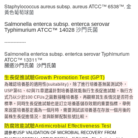
Staphylococcus aureus
subsp.
aureus
ATCC™ 6538™.
金
黃色葡萄球菌
Salmonella enterca subsp. enterca serovar
Typhimurium ATCC™ 14028
沙門氏菌
--------------
Salmonella enterica
subsp.
enterica
serovar Typhimurium
ATCC™ 13311™
腸道沙門氏菌
沙門氏菌
生長促進試驗
Growth Promotion Test (GPT)
為確認培養基的適用性
，除了進行培養基無菌測試外，
(suitability)
第
、
與
章建議針對培養基效能執行生長促進試驗。執行方
USP
61
62
71
式乃以少於
之菌數接種培養基，再觀察其生長情況是否符合
100 CFUs
標準。同時生長促進試驗也是訂立培養基儲存效期的重要指標，舉例
來說當培養基定義為一個月時，需要測試該培養基在存放一個月後的
菌株生長促進情況，並與新鮮配製批號比較。
防腐效能試驗
Antimicrobial Effectiveness Test
請參考USP VALIDATION OF MICROBIAL RECOVERY FROM