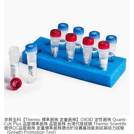
京辰生科【Thermo 標準菌株 定量菌株】OXOID 定性菌株 Quanti-
Cult Plus 品管標準菌株 品管菌株 台灣代理經銷 Thermo Scientific
提供QC品管菌株 定量標準菌株適合於培養基效能測試與培力試驗
（Growth Promotion Test）