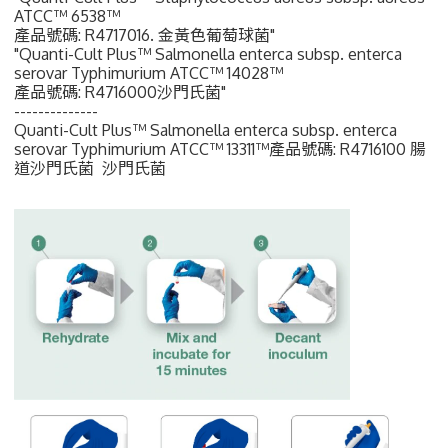
ATCC™ 6538™
產品號碼: R4717016. 金黃色葡萄球菌"
"Quanti-Cult Plus™ Salmonella enterca subsp. enterca
serovar Typhimurium ATCC™ 14028™
產品號碼: R4716000沙門氏菌"
--------------
Quanti-Cult Plus™ Salmonella enterca subsp. enterca
serovar Typhimurium ATCC™ 13311™產品號碼: R4716100 腸
道沙門氏菌 沙門氏菌