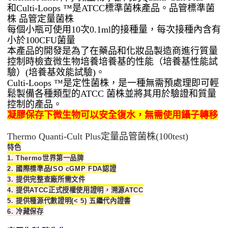
和
Culti-Loops
™是
ATCC
標準菌株
產
品
。品管標準菌
株 品管定量菌株
每個小
瓶
可使用
10
次
0.1ml
的接種量，每次接種內含有
小於
100CFU
菌量
本
產
品的開發是
為
了
在藥品和化妝品製造商進行質量
控制時檢
查
微生物培
養
培養基的性能
（
培養基性能試
驗
）
(
培養基效能試驗
)
。
Culti-Loops
™是
定性
菌株，
是一種
無需預處理
即可
輕
鬆製備
各種類型的
ATCC
菌株
並將
其用於
驗證
和質量
控制的
產
品
。
凝膠保存下微生物可以安全復水，無需使用鑷子轉移
Thermo Quanti-Cult Plus
定量品管菌株(100test)
特色
1. Thermo世界第一品牌
2. 國際標準品ISO cGMP FDA認證
3. 提供完整查廠所需文件
4. 提供ATCC正式授權使用證明，溯源ATCC
5.
提供種源代數證明(< 5) 五繼代內證書
6. 冷藏保存