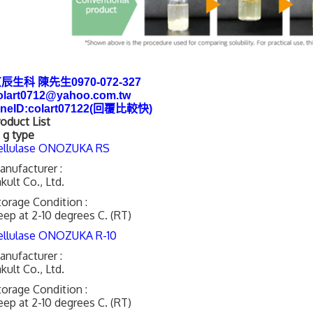
辰生科 陳先生0970-072-327
olart0712@yahoo.com.tw
ineID:colart07122(回覆比較快)
roduct List
0 g type
ellulase ONOZUKA RS
anufacturer :
kult Co., Ltd.
torage Condition :
eep at 2-10 degrees C. (RT)
ellulase ONOZUKA R-10
anufacturer :
kult Co., Ltd.
torage Condition :
eep at 2-10 degrees C. (RT)