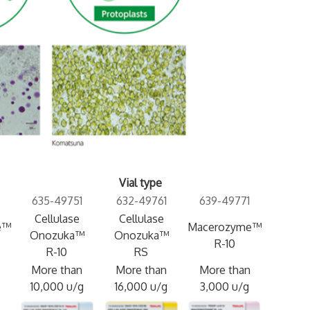
Vial type
635-49751
632-49761
639-49771
Cellulase
Cellulase
e™
Macerozyme™
Onozuka™
Onozuka™
R-10
R-10
RS
More than
More than
More than
10,000 u/g
16,000 u/g
3,000 u/g