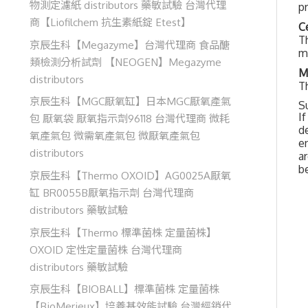
物測定濾紙 distributors 藥敏試驗 台灣代理
p
商【Liofilchem 抗生素紙錠 Etest】
C
T
京辰生科【Megazyme】台灣代理商 食品醣
m
類檢測分析試劑 【NEOGEN】Megazyme
M
distributors
T
京辰生科【MGC厭氧缸】日本MGC厭氧產氣
S
I
包 厭氧袋 厭氧指示劑96118 台灣代理商 微耗
de
氧產氣包 微需氧產氣包 微厭氧產氣包
e
distributors
ar
b
京辰生科【Thermo OXOID】AG0025A厭氧
缸 BR0055B厭氧指示劑 台灣代理商
distributors 藥敏試驗
京辰生科【Thermo 標準菌株 定量菌株】
OXOID 定性定量菌株 台灣代理商
distributors 藥敏試驗
京辰生科【BIOBALL】標準菌株 定量菌株
【BioMerieux】培養基效能試驗 台灣經銷代