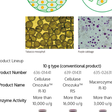
roduct Lineup
10 g type (conventional product)
roduct Number
636-01441
639-01431
635-02631
Cellulase
Cellulase
Macerozym
Product Name
Onozuka™
Onozuka™
R-10
R-10
RS
More than
More than
More than
nzyme Activity
10,000 u/g
16,000 u/g
3,000 u/g