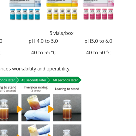
5 vials/box
0
pH 4.0 to 5.0
pH5.0 to 6.0
℃
40 to 55 ℃
40 to 50 ℃
ces workability and operability.