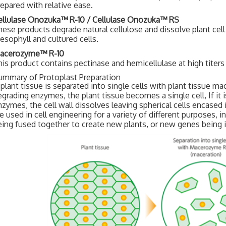
repared with relative ease.
ellulase Onozuka™ R-10 / Cellulase Onozuka™ RS
hese products degrade natural cellulose and dissolve plant cell 
esophyll and cultured cells.
acerozyme™ R-10
his product contains pectinase and hemicellulase at high titers 
ummary of Protoplast Preparation
f plant tissue is separated into single cells with plant tissue 
grading enzymes, the plant tissue becomes a single cell, If it i
nzymes, the cell wall dissolves leaving spherical cells encase
e used in cell engineering for a variety of different purposes, 
eing fused together to create new plants, or new genes being i