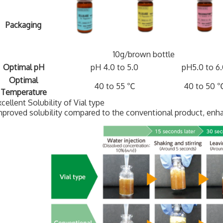
Packaging
10g/brown bottle
Optimal pH
pH 4.0 to 5.0
pH5.0 to 6.
Optimal
40 to 55 ℃
40 to 50 
Temperature
cellent Solubility of Vial type
mproved solubility compared to the conventional product, enhan