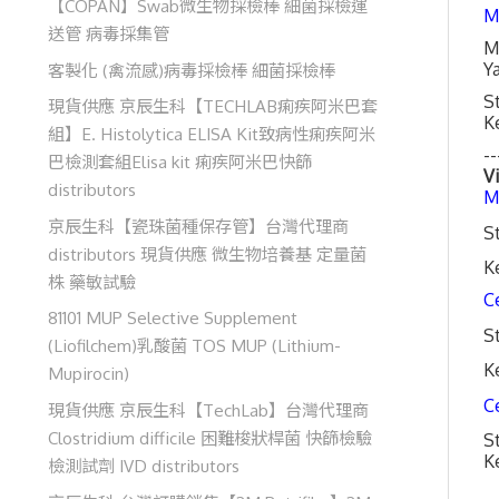
【COPAN】Swab微生物採檢棒 細菌採檢運
M
送管 病毒採集管
M
Ya
客製化 (禽流感)病毒採檢棒 細菌採檢棒
S
現貨供應 京辰生科【TECHLAB痢疾阿米巴套
K
組】E. Histolytica ELISA Kit致病性痢疾阿米
--
巴檢測套組Elisa kit 痢疾阿米巴快篩
Vi
distributors
M
京辰生科【瓷珠菌種保存管】台灣代理商
S
distributors 現貨供應 微生物培養基 定量菌
K
株 藥敏試驗
C
81101 MUP Selective Supplement
S
(Liofilchem)乳酸菌 TOS MUP (Lithium-
K
Mupirocin)
C
現貨供應 京辰生科【TechLab】台灣代理商
Clostridium difficile 困難梭狀桿菌 快篩檢驗
S
K
檢測試劑 IVD distributors