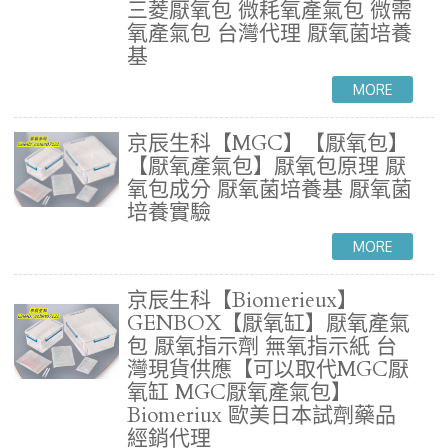
三菱厭氧包 微耗氧產氣包 微需
氧產氣包 台灣代理 厭氧菌培養
基
京辰生科【MGC】【厭氧包】
【厭氧產氣包】厭氧包原理 厭
氧包成分 厭氧菌培養基 厭氧菌
培養實驗
京辰生科【Biomerieux】
GENBOX【厭氧缸】厭氧產氣
包 厭氧指示劑 無氧指示紙 台
灣現貨供應【可以取代MGC厭
氧缸 MGC厭氧產氣包】
Biomeriux 歐美日本試劑藥品
經銷代理