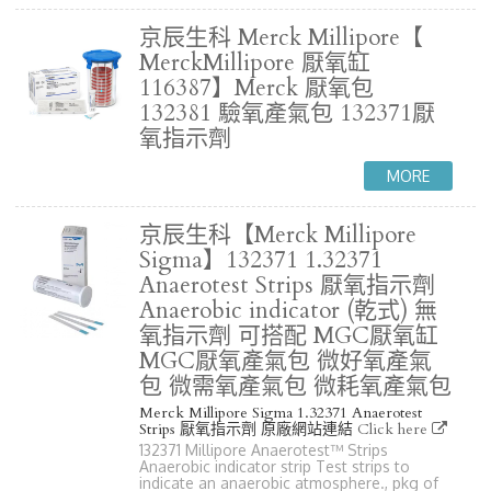
京辰生科 Merck Millipore【
MerckMillipore 厭氧缸
116387】Merck 厭氧包
132381 驗氧產氣包 132371厭
氧指示劑
京辰生科【Merck Millipore
Sigma】132371 1.32371
Anaerotest Strips 厭氧指示劑
Anaerobic indicator (乾式) 無
氧指示劑 可搭配 MGC厭氧缸
MGC厭氧產氣包 微好氧產氣
包 微需氧產氣包 微耗氧產氣包
Merck Millipore Sigma 1.32371 Anaerotest
Strips 厭氧指示劑 原廠網站連結
Click here
132371 Millipore Anaerotest™ Strips
Anaerobic indicator strip
Test strips to
indicate an anaerobic atmosphere., pkg of