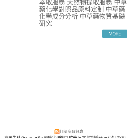
萃取服務 天然物提取服務 中草
藥化學對照品原料定制 中草藥
化學成分分析 中草藥物質基礎
研究
訂閱商品訊息
京辰生科 GenestarBio 經銷代理進口 歐美 日本 試劑藥品 王小姐 0970-